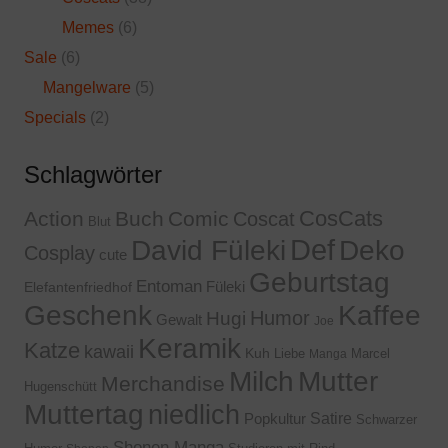
Memes
(6)
Sale
(6)
Mangelware
(5)
Specials
(2)
Schlagwörter
CosCats
Action
Buch
Comic
Coscat
Blut
Def
David Füleki
Deko
Cosplay
cute
Geburtstag
Entoman
Füleki
Elefantenfriedhof
Geschenk
Kaffee
Humor
Hugi
Gewalt
Joe
Keramik
Katze
kawaii
Kuh
Liebe
Marcel
Manga
Milch
Mutter
Merchandise
Hugenschütt
Muttertag
niedlich
Satire
Popkultur
Schwarzer
Shonen Manga