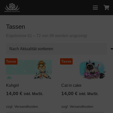
Tassen
Nach
Ergebnisse 61 – 72 von 99 werden angezeigt
Aktualität
sortiert
Tasse
Tasse
Kuhgirl
Cat in cake
14,00
€
14,00
€
inkl. MwSt.
inkl. MwSt.
zzgl. Versandkosten
zzgl. Versandkosten