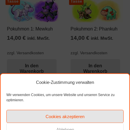
Tasse
Tasse
Pokuhmon 1: Mewkuh
Pokuhmon 2: Phankuh
14,00
€
14,00
€
inkl. MwSt.
inkl. MwSt.
zzgl. Versandkosten
zzgl. Versandkosten
In den
In den
Warenkorb
Warenkorb
Cookie-Zustimmung verwalten
Seitennummerierung
Wir verwenden Cookies, um unsere Website und unseren Service zu
1
…
3
4
5
optimieren.
der
Beiträge
Cookies akzeptieren
6
7
8
9
Ablehnen