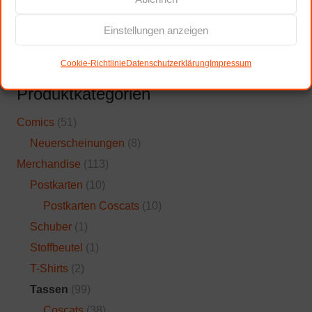
Einstellungen anzeigen
Suchen
nach:
Cookie-Richtlinie
Datenschutzerklärung
Impressum
Produktkategorien
Comics
(51)
Neuerscheinungen
(8)
Merchandise
(113)
Postkarten
(10)
Postkarten Coscats
(10)
Schuber
(1)
Stoffbeutel
(1)
T-Shirts
(2)
Tassen
(99)
Coscats
(38)