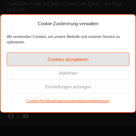
Delfinium Prints auf dem Comic Park Erfurt – mit Hugi
und Def
15. Mai 2025
Cookie-Zustimmung verwalten
„Süßmonster“ und „Entoman: Amikoverse Heroes“ –
Wir verwenden Cookies, um unsere Website und unseren Service zu
unsere Neuerscheinungen zur Leipziger Buchmesse
optimieren.
2025
26. März 2025
Cookies akzeptieren
Kontakt
Ablehnen
Philippstraße 5
Einstellungen anzeigen
09130 Chemnitz
kontakt@delfiniumprints.de
Cookie-Richtlinie
Datenschutzerklärung
Impressum
Facebook
X
YouTube