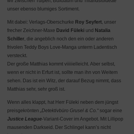
wir zwischen Tulpen, Buxbaum und Tillandsioideae
unser ebenso blumiges Sortiment.
Mit dabei: Verlags-Oberschurke
Roy Seyfert
, unser
frecher Zeichner-Maxe
David Füleki
und
Natalia
Schiller
, die angeblich noch den ein oder anderen
frivolen Teddy Boys Love-Manga unterm Ladentisch
versteckt.
Der große Matthias kommt viiiiielleicht. Aber selbst,
wenn er nicht in Erfurt ist, sollte man ihn von Weitem
sehen. Das ist ein Witz, der darauf Bezug nimmt, dass
Matthias sehr, sehr groß ist.
Wenn alles klappt, hat Herr Füleki neben dem jüngst
preisgekrönten
„Detektivbüro Grusel & Co.“
sogar eine
Justice League
-Variant-Cover im Angebot. Mit Lillipop
mausenden Darkseid. Der Schlingel kann’s nicht