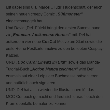
Mit dabei sind u.a. Marcel „Hugi“ Hugenschütt, der euch
seinen neuen creepy Comic
„Süßmonster“
eingeschmuggelt hat.
Und David „Def“ Füleki bringt den ersten Sammelband
zu
„Entoman: Amikoverse Heroes“
mit. Def hat
außerdem vier neue
CosCat
-Motive am Start sowie die
erste Reihe Postkartenmotive zu den beliebten Cosplay-
Katzen.
UND
„Doc Caro: Einsatz im Blut“
sowie das Manga-
Tutorial-Buch
„Action Manga zeichnen“
wird Def
erstmals auf einer Leipziger Buchmesse präsentieren
und natürlich auch signieren.
UND: Def hat auch wieder die Illustrationen für das
MCC-Conbuch gemacht und freut sich darauf, euch den
Kram ebenfalls bemalen zu können.