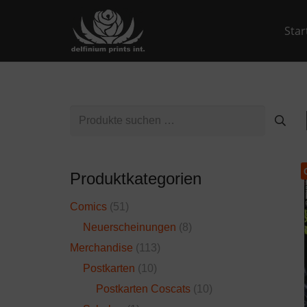
Star
Suchen
nach:
Produktkategorien
Comics
(51)
Neuerscheinungen
(8)
Merchandise
(113)
Postkarten
(10)
Postkarten Coscats
(10)