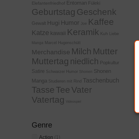
Entoman
Füleki
Elefantenfriedhof
Geschenk
Geburtstag
Kaffee
Humor
Hugi
Gewalt
Joe
Keramik
Katze
kawaii
Kuh
Liebe
Marcel Hugenschütt
Manga
Milch
Mutter
Merchandise
Muttertag
niedlich
Popkultur
Shonen
Satire
Schwarzer Humor
Shonen
Taschenbuch
Manga
Studieren mit Rind
Tasse
Tee
Vater
Vatertag
Videospiel
Genre
Action
(1)