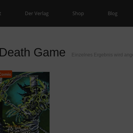
t
Der Verlag
Shop
Blog
Death Game
Einzelnes Ergebnis wird ang
Comic