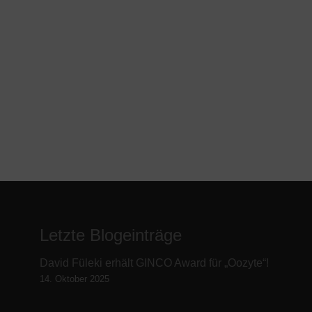
Letzte Blogeinträge
David Füleki erhält GINCO Award für „Oozyte“!
14. Oktober 2025