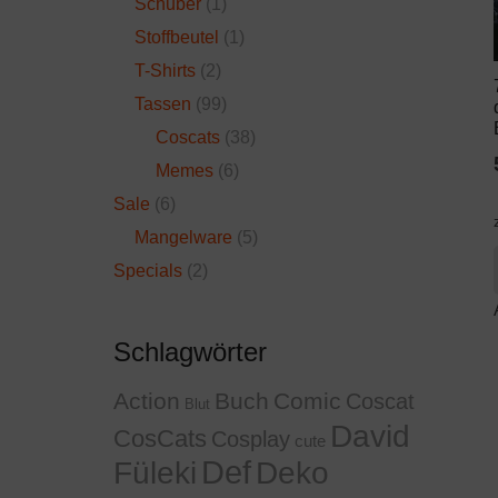
Schuber
(1)
Stoffbeutel
(1)
T-Shirts
(2)
Tassen
(99)
Coscats
(38)
Memes
(6)
Sale
(6)
Mangelware
(5)
Specials
(2)
Schlagwörter
Action
Buch
Comic
Coscat
Blut
David
CosCats
Cosplay
cute
Def
Füleki
Deko