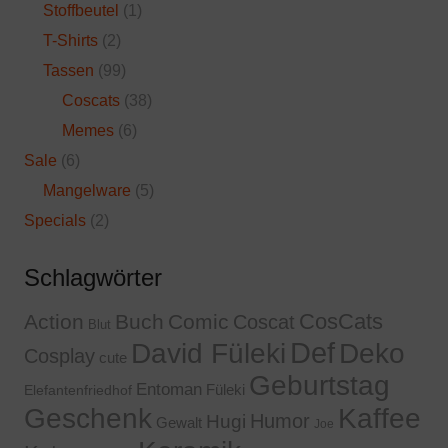
Stoffbeutel
(1)
T-Shirts
(2)
Tassen
(99)
Coscats
(38)
Memes
(6)
Sale
(6)
Mangelware
(5)
Specials
(2)
Schlagwörter
CosCats
Action
Buch
Comic
Coscat
Blut
Def
David Füleki
Deko
Cosplay
cute
Geburtstag
Entoman
Füleki
Elefantenfriedhof
Geschenk
Kaffee
Humor
Hugi
Gewalt
Joe