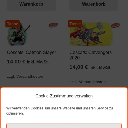
Warenkorb
Warenkorb
Tasse
Tasse
Coscats: Catmon Slayer
Coscats: Catvengers
2020
14,00
€
inkl. MwSt.
14,00
€
inkl. MwSt.
zzgl. Versandkosten
zzgl. Versandkosten
In den
In den
Cookie-Zustimmung verwalten
Warenkorb
Warenkorb
Wir verwenden Cookies, um unsere Website und unseren Service zu
optimieren.
Seitennummerierung