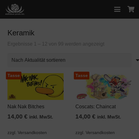
Keramik
Nach
Ergebnisse 1 – 12 von 99 werden angezeigt
Aktualität
sortiert
Tasse
Tasse
Nak Nak Bitches
Coscats: Chaincat
14,00
€
14,00
€
inkl. MwSt.
inkl. MwSt.
zzgl. Versandkosten
zzgl. Versandkosten