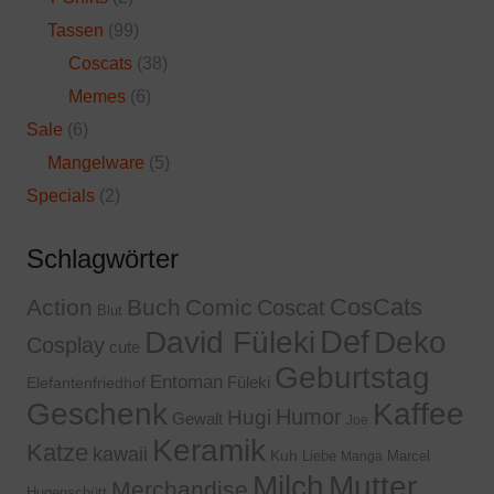
Tassen
(99)
Coscats
(38)
Memes
(6)
Sale
(6)
Mangelware
(5)
Specials
(2)
Schlagwörter
CosCats
Action
Buch
Comic
Coscat
Blut
Def
David Füleki
Deko
Cosplay
cute
Geburtstag
Entoman
Füleki
Elefantenfriedhof
Geschenk
Kaffee
Humor
Hugi
Gewalt
Joe
Keramik
Katze
kawaii
Kuh
Liebe
Marcel
Manga
Milch
Mutter
Merchandise
Hugenschütt