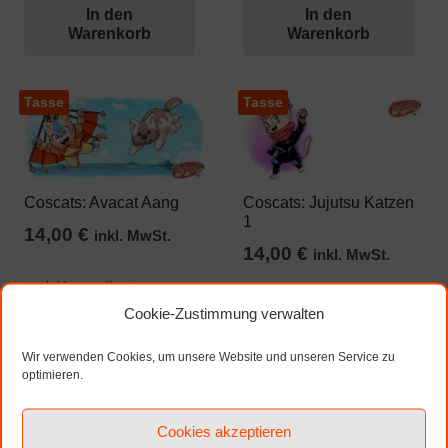
In den
In den
Warenkorb
Warenkorb
Tasse
Tasse
Coscats: Avacat Aang
Coscats: Jujutsu Katzen
1
14,00
€
inkl. MwSt.
14,00
€
inkl. MwSt.
zzgl. Versandkosten
zzgl. Versandkosten
Cookie-Zustimmung verwalten
In den
In den
Wir verwenden Cookies, um unsere Website und unseren Service zu
Warenkorb
Warenkorb
optimieren.
Cookies akzeptieren