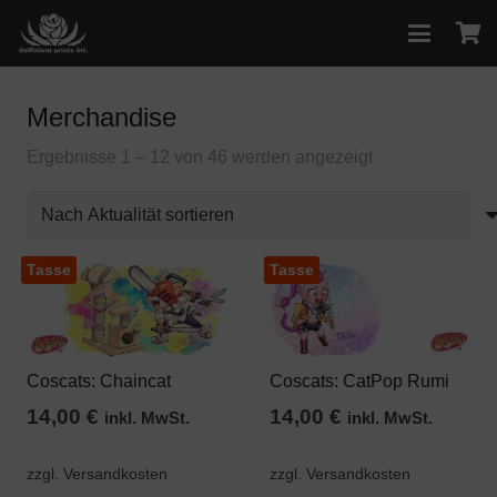
Merchandise
Nach
Ergebnisse 1 – 12 von 46 werden angezeigt
Aktualität
sortiert
Tasse
Tasse
Coscats: Chaincat
Coscats: CatPop Rumi
14,00
€
14,00
€
inkl. MwSt.
inkl. MwSt.
zzgl. Versandkosten
zzgl. Versandkosten