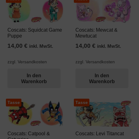
Coscats: Squidcat Game
Coscats: Mewcat &
Puppe
Mewtucat
14,00
€
14,00
€
inkl. MwSt.
inkl. MwSt.
zzgl. Versandkosten
zzgl. Versandkosten
In den
In den
Warenkorb
Warenkorb
Tasse
Tasse
Coscats: Catpool &
Coscats: Levi Titancat