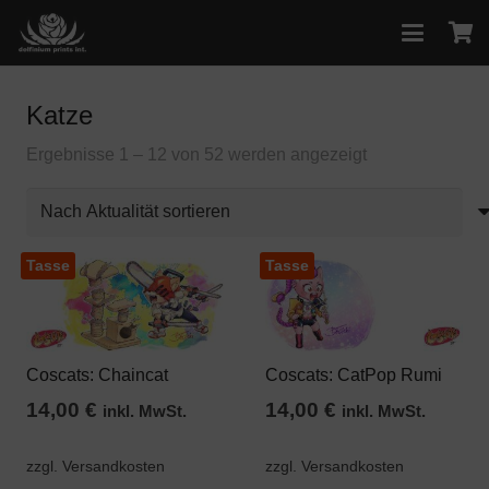
Katze
Nach
Ergebnisse 1 – 12 von 52 werden angezeigt
Aktualität
sortiert
Tasse
Tasse
Coscats: Chaincat
Coscats: CatPop Rumi
14,00
€
14,00
€
inkl. MwSt.
inkl. MwSt.
zzgl. Versandkosten
zzgl. Versandkosten