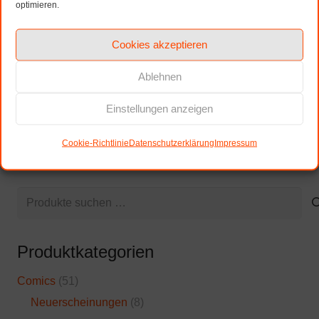
optimieren.
zzgl. Versandkosten
In den
In den
Cookies akzeptieren
Warenkorb
Warenkorb
Ablehnen
Einstellungen anzeigen
Seitennummerierung
1
2
3
4
5
der
Cookie-Richtlinie
Datenschutzerklärung
Impressum
Beiträge
Suchen
nach:
Produktkategorien
Comics
(51)
Neuerscheinungen
(8)