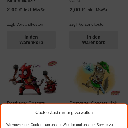
Strohhutkatze
Catku
2,00
€
2,00
€
inkl. MwSt.
inkl. MwSt.
zzgl. Versandkosten
zzgl. Versandkosten
In den
In den
Warenkorb
Warenkorb
Postkarte: Coscats
Postkarte: Coscats Link
Catpool
2,00
€
Cookie-Zustimmung verwalten
inkl. MwSt.
2,00
€
inkl. MwSt.
Wir verwenden Cookies, um unsere Website und unseren Service zu
zzgl. Versandkosten