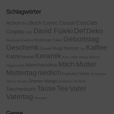
Schlagwörter
CosCats
Action
Buch
Comic
Coscat
Blut
Def
David Füleki
Deko
Cosplay
cute
Geburtstag
Entoman
Füleki
Elefantenfriedhof
Geschenk
Kaffee
Humor
Hugi
Gewalt
Joe
Keramik
Katze
kawaii
Kuh
Liebe
Marcel
Manga
Milch
Mutter
Merchandise
Hugenschütt
Muttertag
niedlich
Satire
Popkultur
Schwarzer
Shonen Manga
Humor
Studieren mit Rind
Shonen
Tasse
Tee
Vater
Taschenbuch
Vatertag
Videospiel
Genre