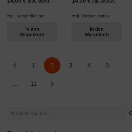
14,00
€
14,00
€
inkl. MwSt.
inkl. MwSt.
zzgl. Versandkosten
zzgl. Versandkosten
In den
In den
Warenkorb
Warenkorb
Seitennummerierung
1
2
3
4
5
der
Beiträge
…
11
Suchen
nach: