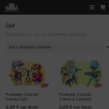
Def
Nach
Ergebnisse 13 – 24 von 124 werden angezeigt
Aktualität
sortiert
Postkarte: Coscats
Postkarte: Coscats
Catvity Falls
Catrick & Catmorty
2,00
€
2,00
€
inkl. MwSt.
inkl. MwSt.