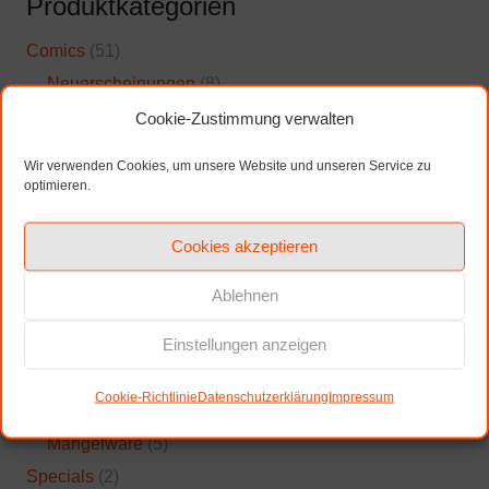
Produktkategorien
Comics
(51)
Neuerscheinungen
(8)
Merchandise
(113)
Cookie-Zustimmung verwalten
Postkarten
(10)
Wir verwenden Cookies, um unsere Website und unseren Service zu
Postkarten Coscats
(10)
optimieren.
Schuber
(1)
Cookies akzeptieren
Stoffbeutel
(1)
T-Shirts
(2)
Ablehnen
Tassen
(99)
Einstellungen anzeigen
Coscats
(38)
Memes
(6)
Cookie-Richtlinie
Datenschutzerklärung
Impressum
Sale
(6)
Mangelware
(5)
Specials
(2)