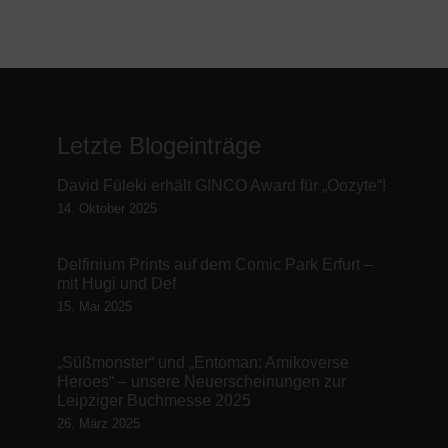
Letzte Blogeinträge
David Füleki erhält GINCO Award für „Oozyte“!
14. Oktober 2025
Delfinium Prints auf dem Comic Park Erfurt –
mit Hugi und Def
15. Mai 2025
„Süßmonster“ und „Entoman: Amikoverse
Heroes“ – unsere Neuerscheinungen zur
Leipziger Buchmesse 2025
26. März 2025