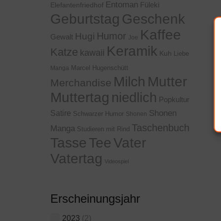
Entoman
Füleki
Elefantenfriedhof
Geschenk
Geburtstag
Kaffee
Humor
Hugi
Gewalt
Joe
Keramik
Katze
kawaii
Kuh
Liebe
Marcel Hugenschütt
Manga
Milch
Mutter
Merchandise
Muttertag
niedlich
Popkultur
Shonen
Satire
Schwarzer Humor
Shonen
Taschenbuch
Manga
Studieren mit Rind
Tasse
Tee
Vater
Vatertag
Videospiel
Erscheinungsjahr
2023
(2)