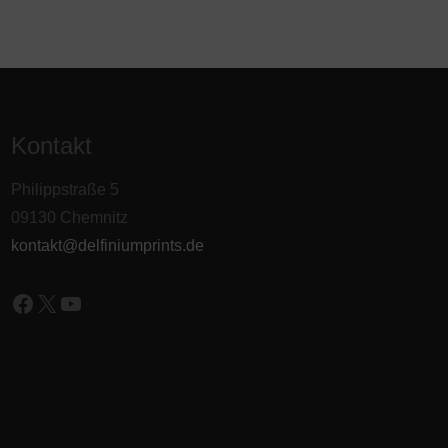
Kontakt
Philippstraße 5
09130 Chemnitz
kontakt@delfiniumprints.de
Facebook
X
YouTube