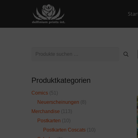
Star
Suchen
nach:
Produktkategorien
Comics
(51)
Neuerscheinungen
(8)
Merchandise
(113)
Postkarten
(10)
Postkarten Coscats
(10)