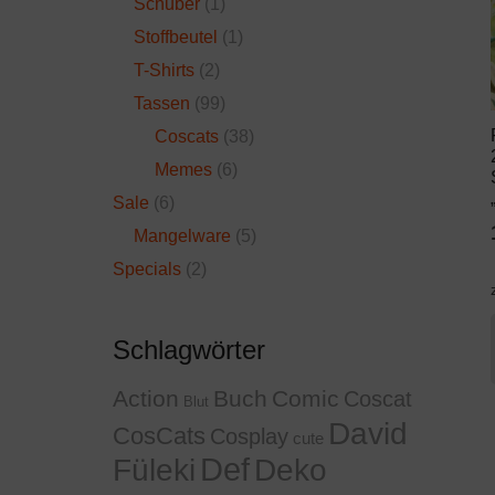
Schuber
(1)
Stoffbeutel
(1)
T-Shirts
(2)
Tassen
(99)
Coscats
(38)
Memes
(6)
Sale
(6)
Mangelware
(5)
Specials
(2)
Schlagwörter
Action
Buch
Comic
Coscat
Blut
David
CosCats
Cosplay
cute
Def
Füleki
Deko