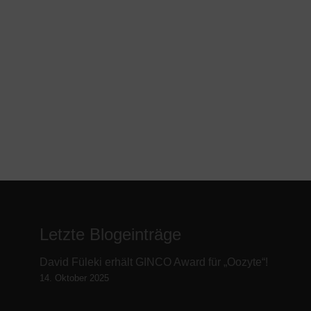
Letzte Blogeinträge
David Füleki erhält GINCO Award für „Oozyte“!
14. Oktober 2025