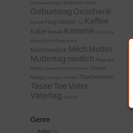
Entoman
Füleki
Elefantenfriedhof
Geschenk
Geburtstag
Kaffee
Humor
Hugi
Gewalt
Joe
Keramik
Katze
kawaii
Kuh
Liebe
Marcel Hugenschütt
Manga
Milch
Mutter
Merchandise
Muttertag
niedlich
Popkultur
Shonen
Satire
Schwarzer Humor
Shonen
Taschenbuch
Manga
Studieren mit Rind
Tasse
Tee
Vater
Vatertag
Videospiel
Genre
Action
(2)