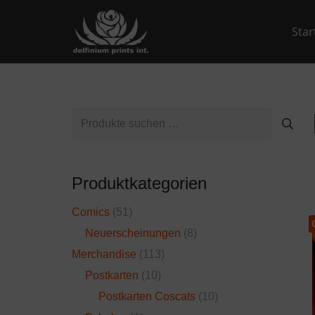
Star
Suchen
nach:
Produktkategorien
Comics
(51)
Neuerscheinungen
(8)
Merchandise
(113)
Postkarten
(10)
Postkarten Coscats
(10)