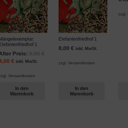
zzgl.
Mängelexemplar:
Elefantenfriedhof 1
Elefantenfriedhof 1
8,00
€
inkl. MwSt.
Alter Preis:
8,00
€
Ursprünglicher
Aktueller
4,00
€
inkl. MwSt.
zzgl. Versandkosten
Preis
Preis
war:
ist:
zzgl. Versandkosten
8,00 €
4,00 €.
In den
In den
Warenkorb
Warenkorb