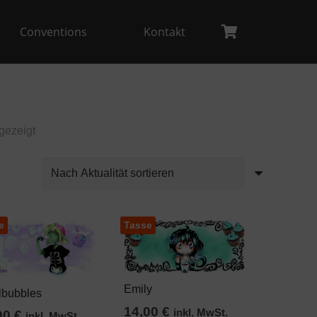
Conventions
Kontakt
Es befinden sich keine Produkte im Warenkorb.
Nach
gezeigt
Aktualität
sortiert
e
Tasse
Emily
lbubbles
14,00
€
inkl. MwSt.
00
€
inkl. MwSt.