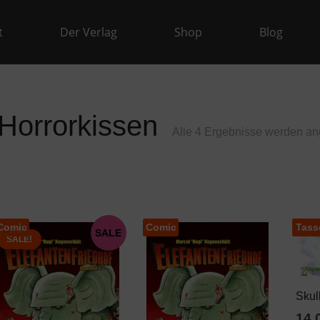
t
Der Verlag
Shop
Blog
Horrorkissen
Alle 4 Ergebnisse werden an
Comic
Comic
Tass
SALE
SALE!
Skul
14,