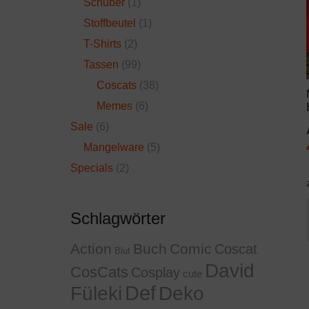
Schuber
(1)
Stoffbeutel
(1)
T-Shirts
(2)
Tassen
(99)
Coscats
(38)
Memes
(6)
Sale
(6)
Mangelware
(5)
Specials
(2)
Schlagwörter
Action
Buch
Comic
Coscat
Blut
David
CosCats
Cosplay
cute
Def
Füleki
Deko