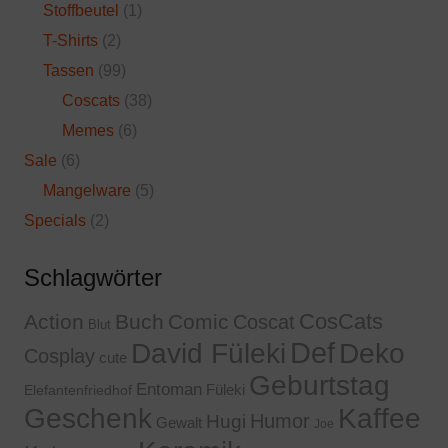
Stoffbeutel
(1)
T-Shirts
(2)
Tassen
(99)
Coscats
(38)
Memes
(6)
Sale
(6)
Mangelware
(5)
Specials
(2)
Schlagwörter
CosCats
Action
Buch
Comic
Coscat
Blut
Def
David Füleki
Deko
Cosplay
cute
Geburtstag
Entoman
Füleki
Elefantenfriedhof
Geschenk
Kaffee
Humor
Hugi
Gewalt
Joe