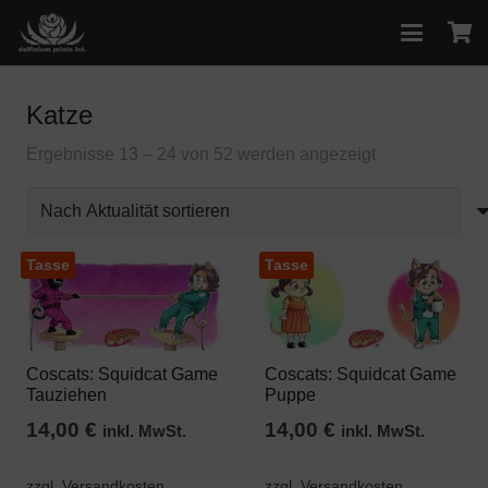
Katze
Nach
Ergebnisse 13 – 24 von 52 werden angezeigt
Aktualität
sortiert
Tasse
Tasse
Coscats: Squidcat Game
Coscats: Squidcat Game
Tauziehen
Puppe
14,00
€
14,00
€
inkl. MwSt.
inkl. MwSt.
zzgl. Versandkosten
zzgl. Versandkosten