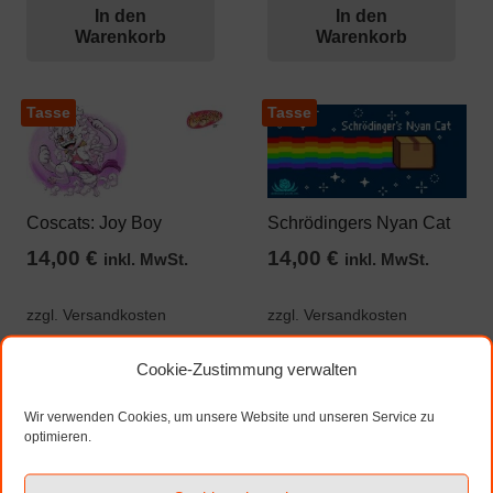
In den
In den
Warenkorb
Warenkorb
Tasse
Tasse
Coscats: Joy Boy
Schrödingers Nyan Cat
14,00
€
14,00
€
inkl. MwSt.
inkl. MwSt.
zzgl. Versandkosten
zzgl. Versandkosten
In den
In den
Cookie-Zustimmung verwalten
Warenkorb
Warenkorb
Wir verwenden Cookies, um unsere Website und unseren Service zu
optimieren.
Seitennummerierung