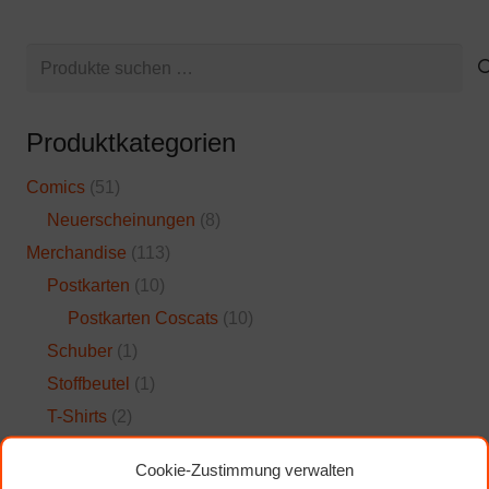
Suchen
nach:
Produktkategorien
Comics
(51)
Neuerscheinungen
(8)
Merchandise
(113)
Postkarten
(10)
Postkarten Coscats
(10)
Schuber
(1)
Stoffbeutel
(1)
T-Shirts
(2)
Tassen
(99)
Cookie-Zustimmung verwalten
Coscats
(38)