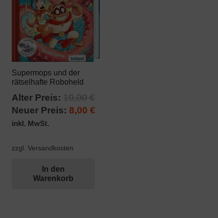
Supermops und der
rätselhafte Roboheld
Ursprünglicher
Alter Preis:
10,00
€
Preis
Aktueller
Neuer Preis:
8,00
€
war:
Preis
inkl. MwSt.
10,00 €
ist:
8,00 €.
zzgl. Versandkosten
In den
Warenkorb