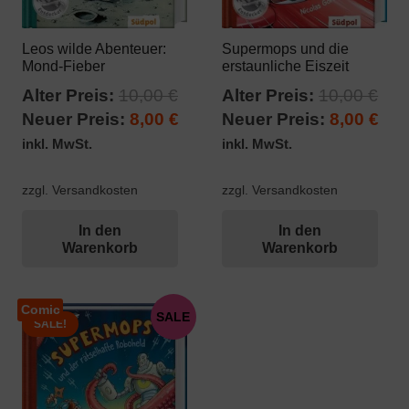
Leos wilde Abenteuer:
Supermops und die
Mond-Fieber
erstaunliche Eiszeit
Ursprünglicher
Urs
Alter Preis:
10,00
€
Alter Preis:
10,00
€
Preis
Aktueller
Pre
Akt
Neuer Preis:
8,00
€
Neuer Preis:
8,00
€
war:
Preis
war
Pre
inkl. MwSt.
inkl. MwSt.
10,00 €
ist:
10,
ist:
8,00 €.
8,00
zzgl. Versandkosten
zzgl. Versandkosten
In den
In den
Warenkorb
Warenkorb
Comic
SALE
SALE!