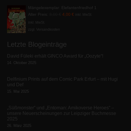
Mängelexemplar: Elefantenfriedhof 1
Ursprünglicher
Aktueller
Alter Preis:
8,00
€
4,00
€
inkl. MwSt.
Preis
Preis
inkl. MwSt.
zzgl. Versandkosten
war:
ist:
8,00 €
4,00 €.
Letzte Blogeinträge
David Füleki erhält GINCO Award für „Oozyte“!
14. Oktober 2025
Delfinium Prints auf dem Comic Park Erfurt – mit Hugi
und Def
15. Mai 2025
„Süßmonster“ und „Entoman: Amikoverse Heroes“ –
unsere Neuerscheinungen zur Leipziger Buchmesse
2025
26. März 2025