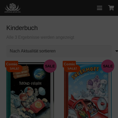
Kinderbuch
Nach
Alle 3 Ergebnisse werden angezeigt
Aktualität
sortiert
Comic
Comic
SALE
SALE
SALE!
SALE!