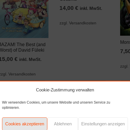
14,00
€
inkl. MwSt.
zzgl. Versandkosten
Mons
JAZAM! The Best (and
Worst) of David Füleki
7,5
15,00
€
inkl. MwSt.
zzgl.
zzgl. Versandkosten
In den
In den
Cookie-Zustimmung verwalten
Warenkorb
Warenkorb
Wir verwenden Cookies, um unsere Website und unseren Service zu
optimieren.
Cookies akzeptieren
Ablehnen
Einstellungen anzeigen