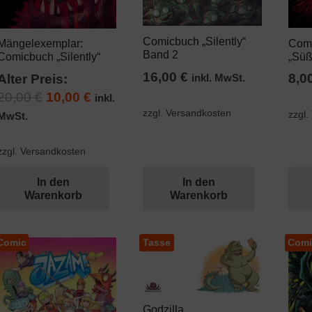
Comicbuch „Silently“
Com
Mängelexemplar:
Band 2
„Süß
Comicbuch „Silently“
16,00
€
8,0
inkl. MwSt.
Alter Preis:
Ursprünglicher
Aktueller
20,00
€
10,00
€
inkl.
zzgl. Versandkosten
Preis
Preis
zzgl.
MwSt.
war:
ist:
20,00 €
10,00 €.
zzgl. Versandkosten
In den
In den
Warenkorb
Warenkorb
Comic
Tasse
Comi
Godzilla