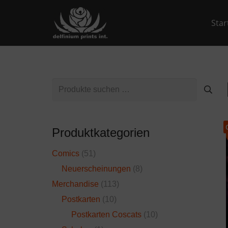
Star
Suchen
nach:
Produktkategorien
Comics
(51)
Neuerscheinungen
(8)
Merchandise
(113)
Postkarten
(10)
Postkarten Coscats
(10)