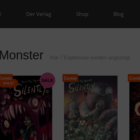
t
Der Verlag
Shop
Blog
Monster
Nac
Alle 7 Ergebnisse werden angezeigt
Aktua
sorti
Comic
Comic
Comi
SALE
SALE!