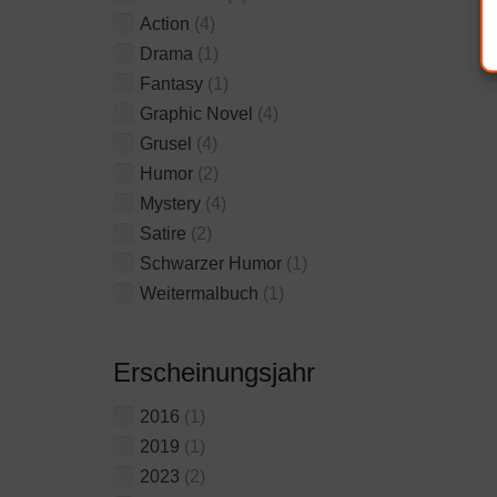
Action
(4)
Drama
(1)
Fantasy
(1)
Graphic Novel
(4)
Grusel
(4)
Humor
(2)
Mystery
(4)
Satire
(2)
Schwarzer Humor
(1)
Weitermalbuch
(1)
Erscheinungsjahr
2016
(1)
2019
(1)
2023
(2)