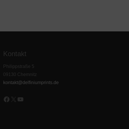
Kontakt
Philippstraße 5
09130 Chemnitz
kontakt@delfiniumprints.de
Facebook
X
YouTube