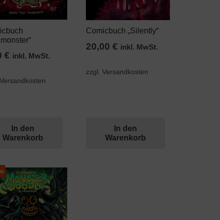
icbuch
Comicbuch „Silently“
monster“
20,00
€
inkl. MwSt.
0
€
inkl. MwSt.
zzgl. Versandkosten
 Versandkosten
In den
In den
Warenkorb
Warenkorb
c