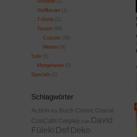
Schuber
(1)
Stoffbeutel
(1)
T-Shirts
(2)
Tassen
(99)
Coscats
(38)
Memes
(6)
Sale
(6)
Mangelware
(5)
Specials
(2)
Schlagwörter
Action
Buch
Comic
Coscat
Blut
David
CosCats
Cosplay
cute
Def
Füleki
Deko