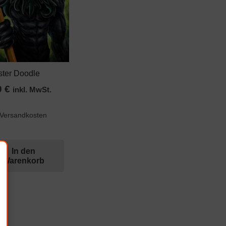
ter Doodle
0
€
inkl. MwSt.
 Versandkosten
In den
Warenkorb