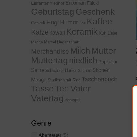
Entoman
Füleki
Elefantenfriedhof
Geschenk
Geburtstag
Kaffee
Humor
Hugi
Gewalt
Joe
Keramik
Katze
kawaii
Kuh
Liebe
Marcel Hugenschütt
Manga
Milch
Mutter
Merchandise
Muttertag
niedlich
Popkultur
Shonen
Satire
Schwarzer Humor
Shonen
Taschenbuch
Manga
Studieren mit Rind
Tasse
Tee
Vater
Vatertag
Videospiel
Genre
Abenteuer
(5)