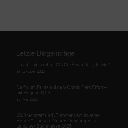
Letzte Blogeinträge
David Füleki erhält GINCO Award für „Oozyte“!
14. Oktober 2025
Delfinium Prints auf dem Comic Park Erfurt –
mit Hugi und Def
15. Mai 2025
„Süßmonster“ und „Entoman: Amikoverse
Heroes“ – unsere Neuerscheinungen zur
Leipziger Buchmesse 2025