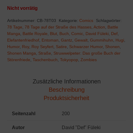
Nicht vorrätig
Artikelnummer:
CB-78T03
Kategorie:
Comics
Schlagwörter:
78 Tage
,
78 Tage auf der Straße des Hasses
,
Action
,
Battle
Manga
,
Battle Royale
,
Blut
,
Buch
,
Comic
,
David Füleki
,
Def
,
Elefantenfriedhof
,
Entoman
,
Gantz
,
Gewalt
,
Gummihuhn
,
Hugi
,
Humor
,
Roy
,
Roy Seyfert
,
Satire
,
Schwarzer Humor
,
Shonen
,
Shonen Manga
,
Straße
,
Struwwelpeter: Das große Buch der
Störenfriede
,
Taschenbuch
,
Tokyopop
,
Zombies
Zusätzliche Informationen
Beschreibung
Produktsicherheit
Seitenzahl
200
Autor
David "Def" Füleki