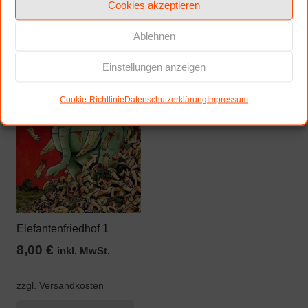
Cookies akzeptieren
Ablehnen
Comic
Einstellungen anzeigen
Cookie-Richtlinie
Datenschutzerklärung
Impressum
Elefantenfriedhof 1
8,00
€
inkl. MwSt.
zzgl. Versandkosten