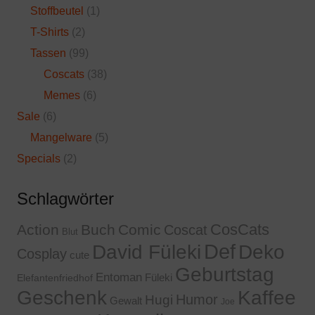
Stoffbeutel
(1)
T-Shirts
(2)
Tassen
(99)
Coscats
(38)
Memes
(6)
Sale
(6)
Mangelware
(5)
Specials
(2)
Schlagwörter
CosCats
Action
Buch
Comic
Coscat
Blut
Def
David Füleki
Deko
Cosplay
cute
Geburtstag
Entoman
Füleki
Elefantenfriedhof
Geschenk
Kaffee
Humor
Hugi
Gewalt
Joe