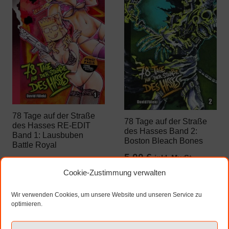
78 Tage auf der Straße
78 Tage auf der Straße
des Hasses RE-EDIT
des Hasses Band 2:
Band 1: Lausbuben
Boston Bleach Bones
Battle Royal
5,00
€
inkl. MwSt.
12,00
€
inkl. MwSt.
Cookie-Zustimmung verwalten
zzgl. Versandkosten
zzgl. Versandkosten
Wir verwenden Cookies, um unsere Website und unseren Service zu
optimieren.
Weiterlesen
In den
Warenkorb
Ausverkauft!