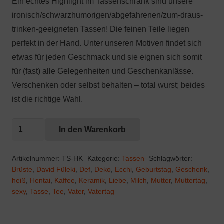
Ein echtes Highlight im Tassenschrank sind unsere
ironisch/schwarzhumorigen/abgefahrenen/zum-draus-
trinken-geeigneten Tassen! Die feinen Teile liegen
perfekt in der Hand. Unter unseren Motiven findet sich
etwas für jeden Geschmack und sie eignen sich somit
für (fast) alle Gelegenheiten und Geschenkanlässe.
Verschenken oder selbst behalten – total wurst; beides
ist die richtige Wahl.
heißer
In den Warenkorb
Kaffee
Menge
Artikelnummer:
TS-HK
Kategorie:
Tassen
Schlagwörter:
Brüste
,
David Füleki
,
Def
,
Deko
,
Ecchi
,
Geburtstag
,
Geschenk
,
heiß
,
Hentai
,
Kaffee
,
Keramik
,
Liebe
,
Milch
,
Mutter
,
Muttertag
,
sexy
,
Tasse
,
Tee
,
Vater
,
Vatertag