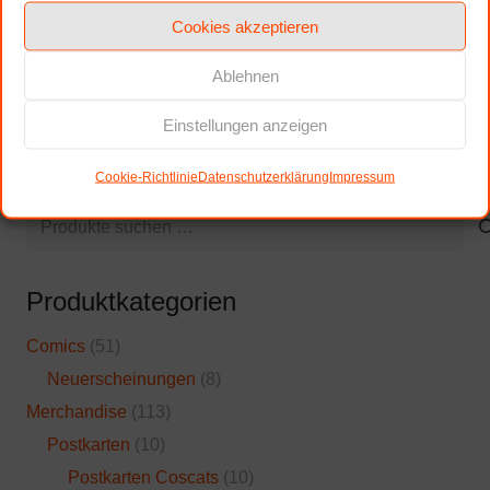
zzgl. Versandkosten
zzgl. Versandkosten
Cookies akzeptieren
In den
In den
Warenkorb
Warenkorb
Ablehnen
Einstellungen anzeigen
Cookie-Richtlinie
Datenschutzerklärung
Impressum
Suchen
nach:
Produktkategorien
Comics
(51)
Neuerscheinungen
(8)
Merchandise
(113)
Postkarten
(10)
Postkarten Coscats
(10)