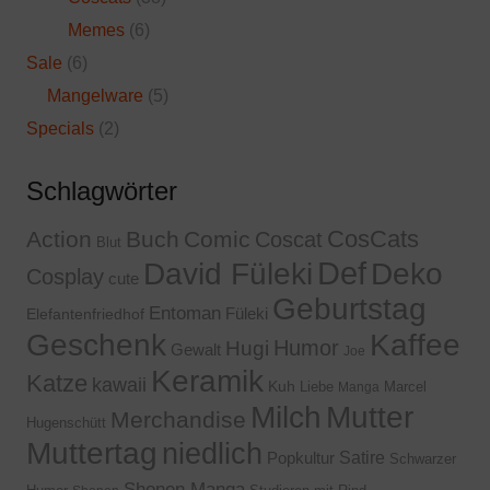
Memes
(6)
Sale
(6)
Mangelware
(5)
Specials
(2)
Schlagwörter
CosCats
Action
Buch
Comic
Coscat
Blut
Def
David Füleki
Deko
Cosplay
cute
Geburtstag
Entoman
Füleki
Elefantenfriedhof
Geschenk
Kaffee
Humor
Hugi
Gewalt
Joe
Keramik
Katze
kawaii
Kuh
Liebe
Marcel
Manga
Milch
Mutter
Merchandise
Hugenschütt
Muttertag
niedlich
Satire
Popkultur
Schwarzer
Shonen Manga