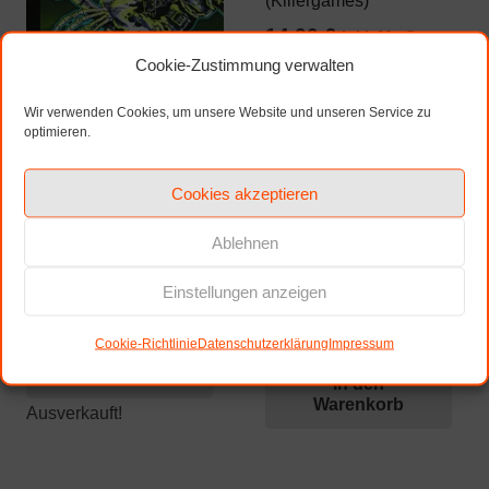
(Killergames)
14,00
€
inkl. MwSt.
Cookie-Zustimmung verwalten
zzgl. Versandkosten
Wir verwenden Cookies, um unsere Website und unseren Service zu
optimieren.
Cookies akzeptieren
78 Tage auf der Straße
des Hasses Band 2:
Boston Bleach Bones
Ablehnen
5,00
€
inkl. MwSt.
Einstellungen anzeigen
zzgl. Versandkosten
Cookie-Richtlinie
Datenschutzerklärung
Impressum
Weiterlesen
In den
Warenkorb
Ausverkauft!