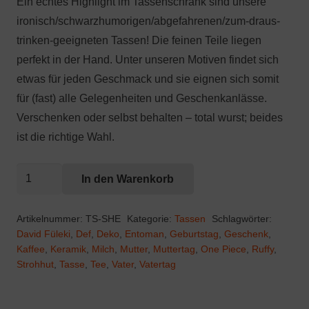
Ein echtes Highlight im Tassenschrank sind unsere
ironisch/schwarzhumorigen/abgefahrenen/zum-draus-
trinken-geeigneten Tassen! Die feinen Teile liegen
perfekt in der Hand. Unter unseren Motiven findet sich
etwas für jeden Geschmack und sie eignen sich somit
für (fast) alle Gelegenheiten und Geschenkanlässe.
Verschenken oder selbst behalten – total wurst; beides
ist die richtige Wahl.
Strohhut-
In den Warenkorb
Entoman
Menge
Artikelnummer:
TS-SHE
Kategorie:
Tassen
Schlagwörter:
David Füleki
,
Def
,
Deko
,
Entoman
,
Geburtstag
,
Geschenk
,
Kaffee
,
Keramik
,
Milch
,
Mutter
,
Muttertag
,
One Piece
,
Ruffy
,
Strohhut
,
Tasse
,
Tee
,
Vater
,
Vatertag