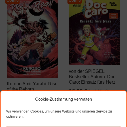
Comic
Comic
von der SPIEGEL
Bestseller-Autorin: Doc
Caro: Einsatz fürs Herz
Kurono Amir Yarahi: Rise
of the Reborn
16,00
€
inkl. MwSt.
13,00
€
inkl. MwSt.
Cookie-Zustimmung verwalten
zzgl. Versandkosten
Wir verwenden Cookies, um unsere Website und unseren Service zu
zzgl. Versandkosten
optimieren.
In den
In den