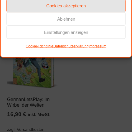
Warenkorb
Warenkorb
Cookies akzeptieren
Ablehnen
Comic
Einstellungen anzeigen
Cookie-Richtlinie
Datenschutzerklärung
Impressum
GermanLetsPlay: Im
Wirbel der Welten
16,90
€
inkl. MwSt.
zzgl. Versandkosten