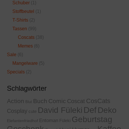
Schuber
(1)
Stoffbeutel
(1)
T-Shirts
(2)
Tassen
(99)
Coscats
(38)
Memes
(6)
Sale
(6)
Mangelware
(5)
Specials
(2)
Schlagwörter
CosCats
Action
Buch
Comic
Coscat
Blut
Def
David Füleki
Deko
Cosplay
cute
Geburtstag
Entoman
Füleki
Elefantenfriedhof
Geschenk
Kaffee