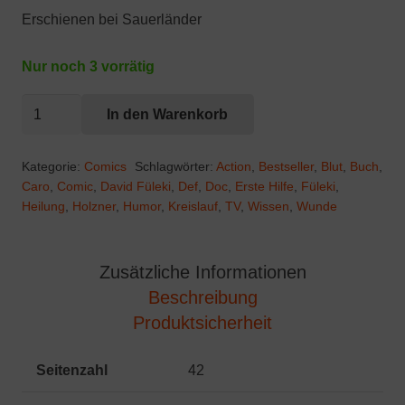
Erschienen bei Sauerländer
Nur noch 3 vorrätig
von
In den Warenkorb
der
SPIEGEL
Kategorie:
Comics
Schlagwörter:
Action
,
Bestseller
,
Blut
,
Buch
,
Bestseller-
Caro
,
Comic
,
David Füleki
,
Def
,
Doc
,
Erste Hilfe
,
Füleki
,
Heilung
,
Holzner
,
Humor
,
Kreislauf
,
TV
,
Wissen
,
Wunde
Autorin:
Doc
Caro:
Zusätzliche Informationen
Einsatz
Beschreibung
im
Produktsicherheit
Blut
Menge
Seitenzahl
42