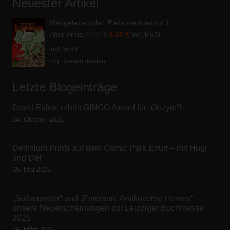
Neuester Artikel
Mängelexemplar: Elefantenfriedhof 1
Ursprünglicher
Aktueller
Alter Preis:
8,00
€
4,00
€
inkl. MwSt.
Preis
Preis
inkl. MwSt.
zzgl. Versandkosten
war:
ist:
8,00 €
4,00 €.
Letzte Blogeinträge
David Füleki erhält GINCO Award für „Oozyte“!
14. Oktober 2025
Delfinium Prints auf dem Comic Park Erfurt – mit Hugi
und Def
15. Mai 2025
„Süßmonster“ und „Entoman: Amikoverse Heroes“ –
unsere Neuerscheinungen zur Leipziger Buchmesse
2025
26. März 2025