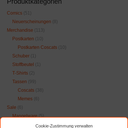
Produktkategorien
Comics
(51)
Neuerscheinungen
(8)
Merchandise
(113)
Postkarten
(10)
Postkarten Coscats
(10)
Schuber
(1)
Stoffbeutel
(1)
T-Shirts
(2)
Tassen
(99)
Coscats
(38)
Memes
(6)
Sale
(6)
Mangelware
(5)
Specials
(2)
Cookie-Zustimmung verwalten