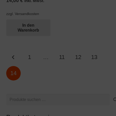
14,00
€
inkl. MwSt.
zzgl. Versandkosten
In den
Warenkorb
Seitennummerierung
1
…
11
12
13
der
Beiträge
14
Suchen
nach: