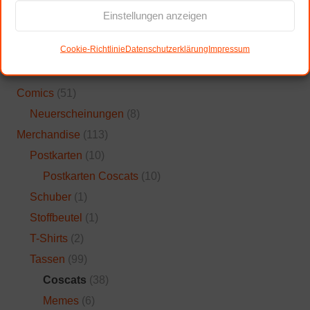
Suchen
Einstellungen anzeigen
nach:
Cookie-Richtlinie
Datenschutzerklärung
Impressum
Produktkategorien
Comics
(51)
Neuerscheinungen
(8)
Merchandise
(113)
Postkarten
(10)
Postkarten Coscats
(10)
Schuber
(1)
Stoffbeutel
(1)
T-Shirts
(2)
Tassen
(99)
Coscats
(38)
Memes
(6)