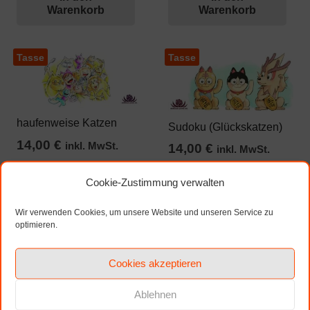
Warenkorb
Warenkorb
Tasse
Tasse
haufenweise Katzen
Sudoku (Glückskatzen)
14,00
€
inkl. MwSt.
14,00
€
inkl. MwSt.
zzgl. Versandkosten
Cookie-Zustimmung verwalten
zzgl. Versandkosten
Wir verwenden Cookies, um unsere Website und unseren Service zu
In den
In den
optimieren.
Warenkorb
Warenkorb
Cookies akzeptieren
Ablehnen