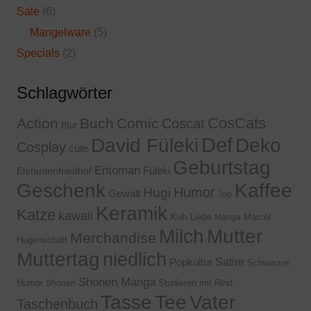
Sale
(6)
Mangelware
(5)
Specials
(2)
Schlagwörter
CosCats
Action
Buch
Comic
Coscat
Blut
Def
David Füleki
Deko
Cosplay
cute
Geburtstag
Entoman
Füleki
Elefantenfriedhof
Geschenk
Kaffee
Humor
Hugi
Gewalt
Joe
Keramik
Katze
kawaii
Kuh
Liebe
Marcel
Manga
Milch
Mutter
Merchandise
Hugenschütt
Muttertag
niedlich
Satire
Popkultur
Schwarzer
Shonen Manga
Humor
Studieren mit Rind
Shonen
Tasse
Tee
Vater
Taschenbuch