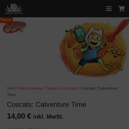
Tasse
Start
/
Merchandise
/
Tassen
/
Coscats
/ Coscats: Catventure
Time
Coscats: Catventure Time
14,00
€
inkl. MwSt.