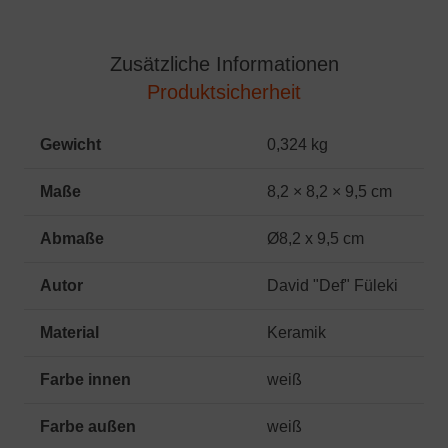
Zusätzliche Informationen
Produktsicherheit
Gewicht
0,324 kg
Maße
8,2 × 8,2 × 9,5 cm
Abmaße
Ø8,2 x 9,5 cm
Autor
David "Def" Füleki
Material
Keramik
Farbe innen
weiß
Farbe außen
weiß