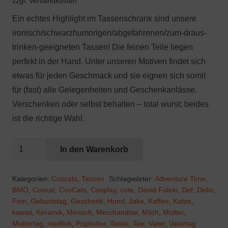
zzgl. Versandkosten
Ein echtes Highlight im Tassenschrank sind unsere
ironisch/schwarzhumorigen/abgefahrenen/zum-draus-
trinken-geeigneten Tassen! Die feinen Teile liegen
perfekt in der Hand. Unter unseren Motiven findet sich
etwas für jeden Geschmack und sie eignen sich somit
für (fast) alle Gelegenheiten und Geschenkanlässe.
Verschenken oder selbst behalten – total wurst; beides
ist die richtige Wahl.
Coscats:
In den Warenkorb
Catventure
Time
Kategorien:
Coscats
,
Tassen
Schlagwörter:
Adventure Time
,
Menge
BMO
,
Coscat
,
CosCats
,
Cosplay
,
cute
,
David Füleki
,
Def
,
Deko
,
Finn
,
Geburtstag
,
Geschenk
,
Hund
,
Jake
,
Kaffee
,
Katze
,
kawaii
,
Keramik
,
Mensch
,
Merchandise
,
Milch
,
Mutter
,
Muttertag
,
niedlich
,
Popkultur
,
Tasse
,
Tee
,
Vater
,
Vatertag