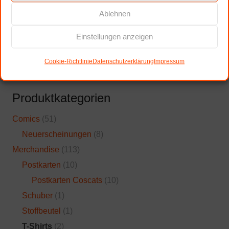
Ablehnen
Einstellungen anzeigen
Suchen
Cookie-Richtlinie
Datenschutzerklärung
Impressum
nach:
Produktkategorien
Comics
(51)
Neuerscheinungen
(8)
Merchandise
(113)
Postkarten
(10)
Postkarten Coscats
(10)
Schuber
(1)
Stoffbeutel
(1)
T-Shirts
(2)