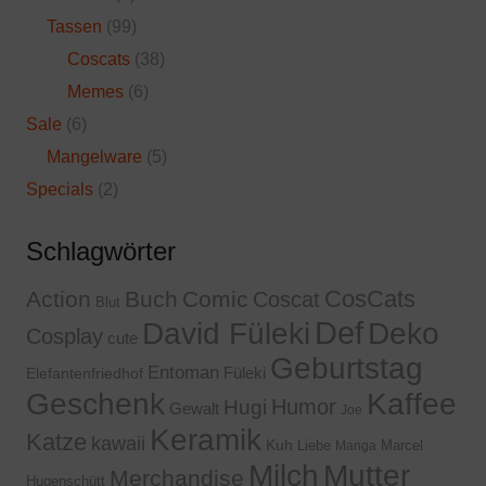
Tassen
(99)
Coscats
(38)
Memes
(6)
Sale
(6)
Mangelware
(5)
Specials
(2)
Schlagwörter
CosCats
Action
Buch
Comic
Coscat
Blut
Def
David Füleki
Deko
Cosplay
cute
Geburtstag
Entoman
Füleki
Elefantenfriedhof
Geschenk
Kaffee
Humor
Hugi
Gewalt
Joe
Keramik
Katze
kawaii
Kuh
Liebe
Marcel
Manga
Milch
Mutter
Merchandise
Hugenschütt