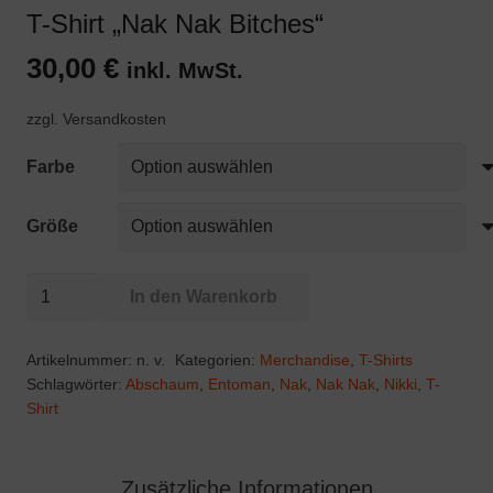
T-Shirt „Nak Nak Bitches“
30,00
€
inkl. MwSt.
zzgl. Versandkosten
Farbe
Größe
T-
In den Warenkorb
Shirt
"Nak
Artikelnummer:
n. v.
Kategorien:
Merchandise
,
T-Shirts
Nak
Schlagwörter:
Abschaum
,
Entoman
,
Nak
,
Nak Nak
,
Nikki
,
T-
Shirt
Bitches"
Menge
Zusätzliche Informationen