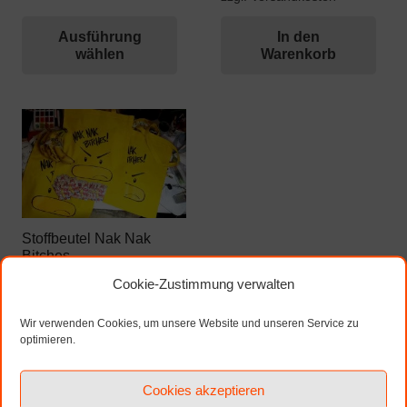
Ausführung
In den
wählen
Warenkorb
Stoffbeutel Nak Nak
Bitches
8,00
€
Cookie-Zustimmung verwalten
inkl. MwSt.
Wir verwenden Cookies, um unsere Website und unseren Service zu
zzgl. Versandkosten
optimieren.
In den
Warenkorb
Cookies akzeptieren