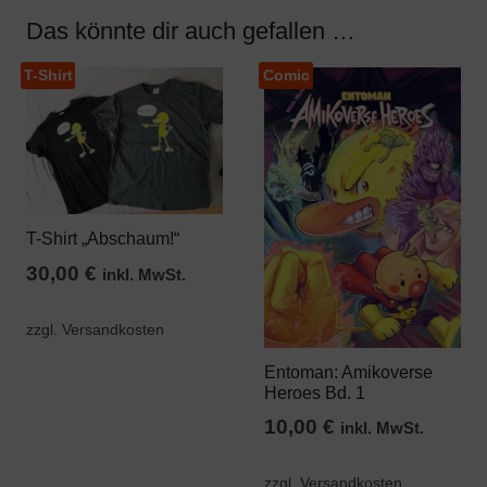
Das könnte dir auch gefallen …
T-Shirt
Comic
Dieses
Produkt
weist
mehrere
Varianten
auf.
T-Shirt „Abschaum!“
Die
30,00
€
inkl. MwSt.
Optionen
können
zzgl. Versandkosten
auf
Entoman: Amikoverse
der
Heroes Bd. 1
Produktseite
10,00
€
inkl. MwSt.
gewählt
werden
zzgl. Versandkosten